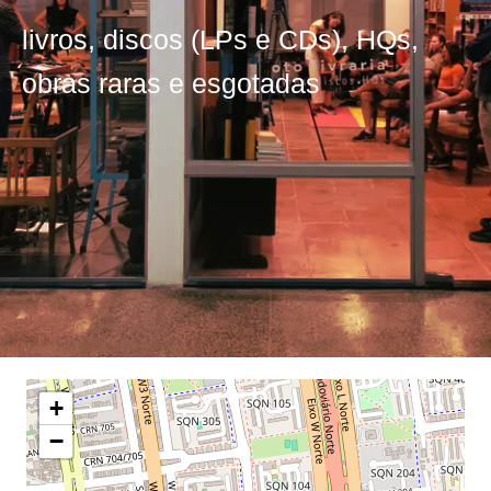
livros, discos (LPs e CDs), HQs,
obras raras e esgotadas
+
−