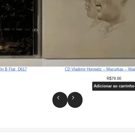
In B Flat, D617
CD Vladimir Horowitz – Mazurkas – Wal
R$
79.00
Adicionar ao carrinho