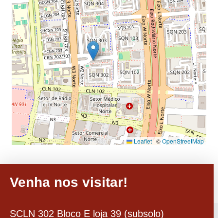
Leaflet
|
©
OpenStreetMap
Venha nos visitar!
SCLN 302 Bloco E loja 39 (subsolo)