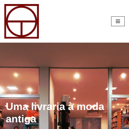
Pular
para
o
conteúdo
Uma livraria à moda
antiga