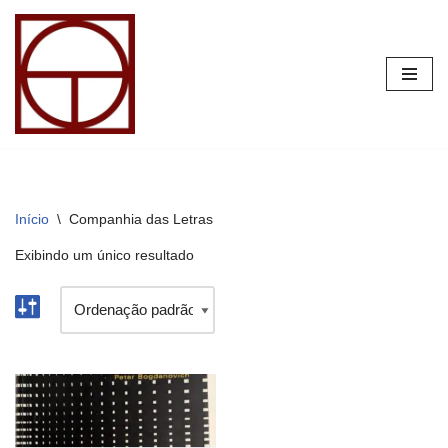
Pular
para
o
conteúdo
Início
\
Companhia das Letras
Exibindo um único resultado