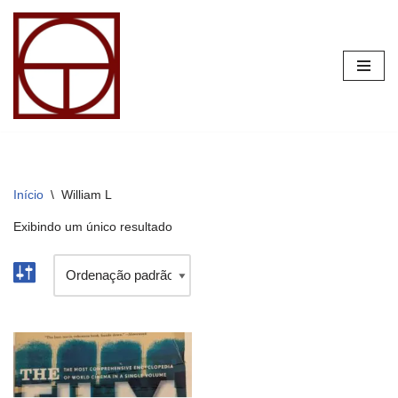
Pular
para
o
conteúdo
Início
\
William L
Exibindo um único resultado