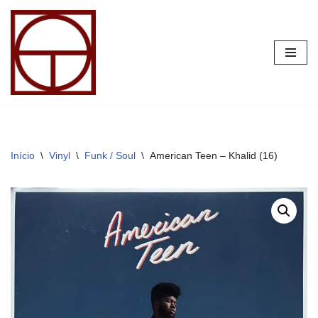
Pular
para
o
conteúdo
Início
\
Vinyl
\
Funk / Soul
\
American Teen – Khalid (16)