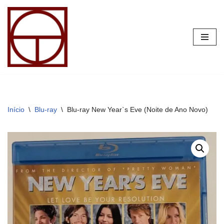
Pular
para
o
conteúdo
Início
\
Blu-ray
\
Blu-ray New Year`s Eve (Noite de Ano Novo)