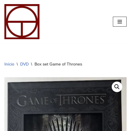
Pular
para
o
conteúdo
Início
\
DVD
\
Box set Game of Thrones