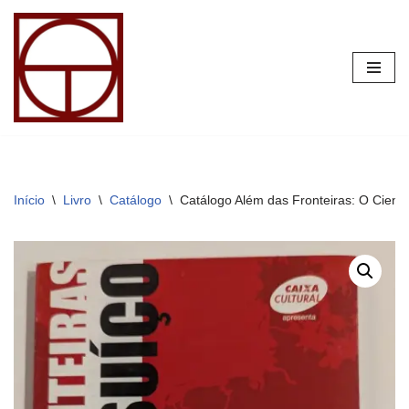
Pular
para
o
conteúdo
Início
\
Livro
\
Catálogo
\
Catálogo Além das Fronteiras: O Cien