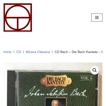
Pular
para
o
conteúdo
Início
\
CD
\
Música Clássica
\
CD Bach – Die Bach Kantate – Bw