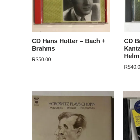
CD Hans Hotter – Bach +
CD B
Brahms
Kanta
Helmu
R$
50.00
R$
40.