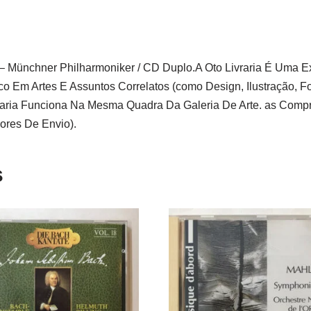
 – Münchner Philharmoniker / CD Duplo.A Oto Livraria É Uma E
Em Artes E Assuntos Correlatos (como Design, Ilustração, Fo
raria Funciona Na Mesma Quadra Da Galeria De Arte. as Com
lores De Envio).
s