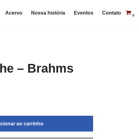
Acervo
Nossa história
Eventos
Contato
0
che – Brahms
cionar ao carrinho