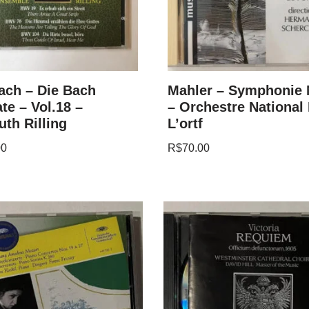
ach – Die Bach
Mahler – Symphonie 
te – Vol.18 –
– Orchestre National
th Rilling
L’ortf
00
R$
70.00