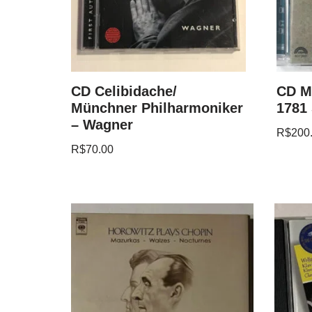
CD Celibidache/
CD Mo
Münchner Philharmoniker
1781
– Wagner
R$
200
R$
70.00