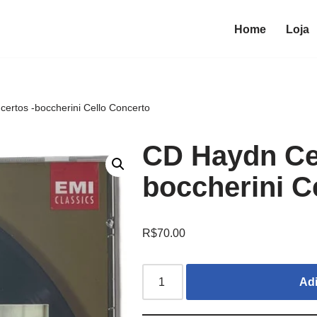
Home
Loja
ertos -boccherini Cello Concerto
CD Haydn Cel
boccherini C
R$
70.00
Adi