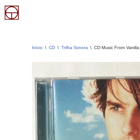
Pular
para
o
conteúdo
Início
\
CD
\
Trilha Sonora
\
CD Music From Vanilla