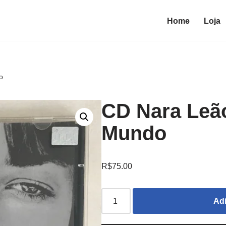
Home
Loja
o
CD Nara Leã
Mundo
R$
75.00
Adi