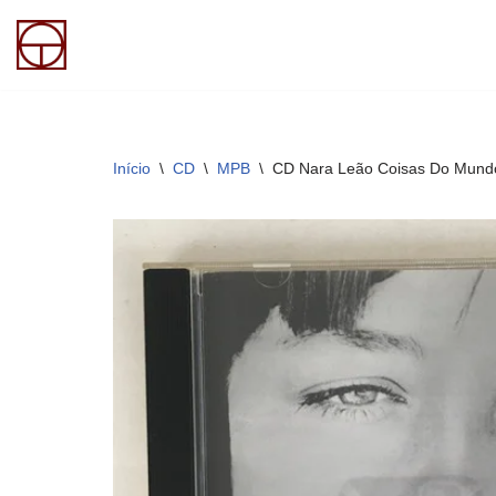
Pular
para
o
conteúdo
Início
\
CD
\
MPB
\
CD Nara Leão Coisas Do Mund