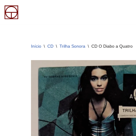
Pular
para
o
conteúdo
Início
\
CD
\
Trilha Sonora
\
CD O Diabo a Quatro