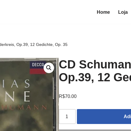
Home
Loja
rkreis, Op.39, 12 Gedichte, Op. 35
CD Schumann
Op.39, 12 Ge
R$
70.00
Adi