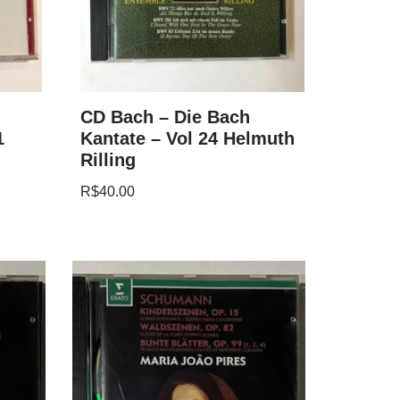
CD Bach – Die Bach
1
Kantate – Vol 24 Helmuth
Rilling
R$
40.00