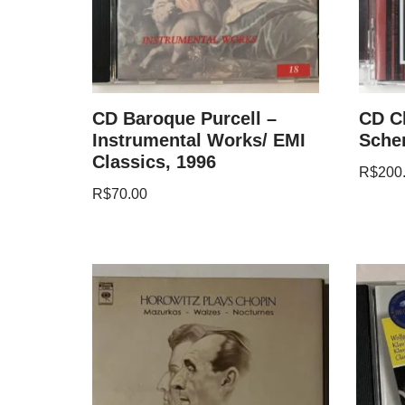
CD Baroque Purcell –
CD C
Instrumental Works/ EMI
Sche
Classics, 1996
R$
200
R$
70.00