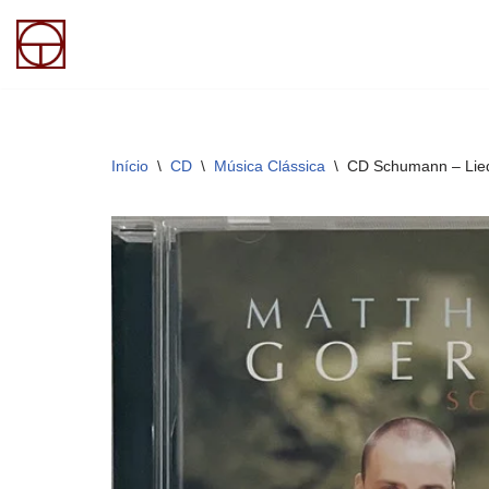
Pular
para
o
conteúdo
Início
\
CD
\
Música Clássica
\
CD Schumann – Liede