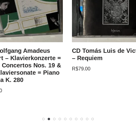
olfgang Amadeus
CD Tomás Luis de Vic
t – Klavierkonzerte =
– Requiem
 Concertos Nos. 19 &
R$
79.00
Klaviersonate = Piano
a K. 280
0