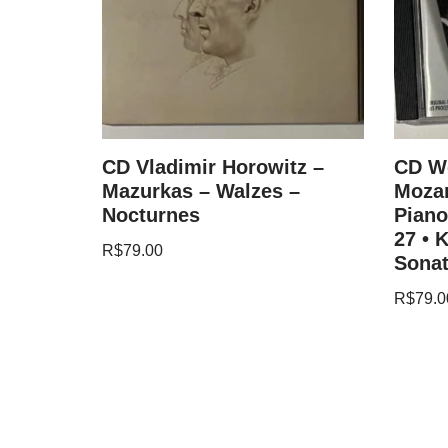
and
CD Vladimir Horowitz –
CD W
nata In
Mazurkas – Walzes –
Mozar
Nocturnes
Piano
27 • 
R$
79.00
Sonat
R$
79.0