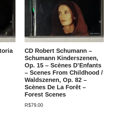
toria
CD Robert Schumann –
CD Fritz
Schumann Kinderszenen,
Best Ev
Op. 15 – Scènes D’Enfants
R$
79.00
– Scenes From Childhood /
Waldszenen, Op. 82 –
Scènes De La Forêt –
Forest Scenes
R$
79.00