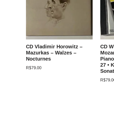
and
CD Vladimir Horowitz –
CD W
nata In
Mazurkas – Walzes –
Mozar
Nocturnes
Piano
27 • 
R$
79.00
Sonat
R$
79.0