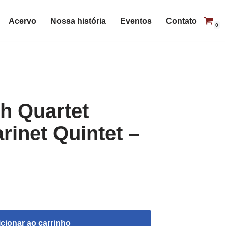
Acervo
Nossa história
Eventos
Contato
0
h Quartet
rinet Quintet –
cionar ao carrinho