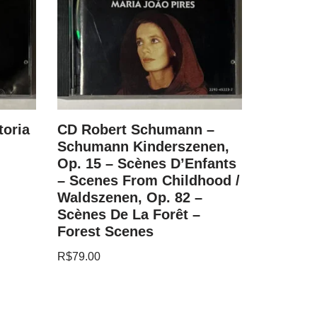
toria
CD Robert Schumann –
CD Fritz
Schumann Kinderszenen,
Best Ev
Op. 15 – Scènes D’Enfants
R$
79.00
– Scenes From Childhood /
Waldszenen, Op. 82 –
Scènes De La Forêt –
Forest Scenes
R$
79.00