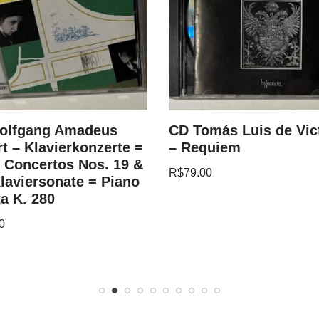
olfgang Amadeus
CD Tomás Luis de Vic
t – Klavierkonzerte =
– Requiem
 Concertos Nos. 19 &
R$
79.00
Klaviersonate = Piano
a K. 280
0