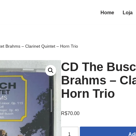
Home
Loja
t Brahms – Clarinet Quintet – Horn Trio
CD The Busc
Brahms – Cla
Horn Trio
R$
70.00
Adi