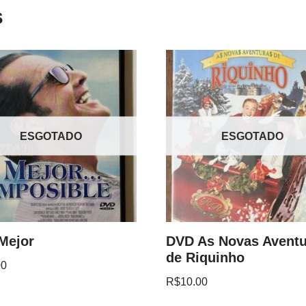
s
ESGOTADO
ESGOTADO
Mejor
DVD As Novas Avent
de Riquinho
00
R$
10.00