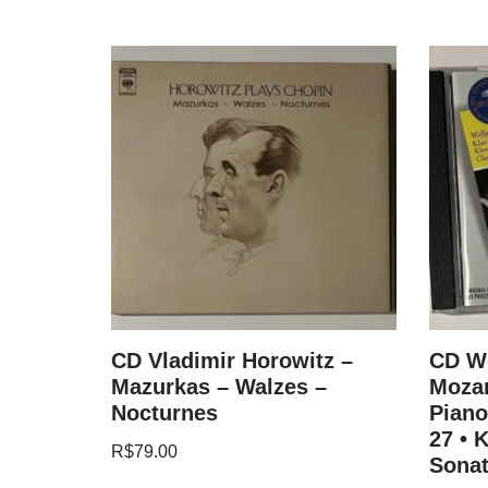
and
CD Vladimir Horowitz –
CD W
nata In
Mazurkas – Walzes –
Mozar
Nocturnes
Piano
27 • 
R$
79.00
Sonat