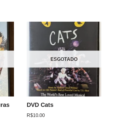
ESGOTADO
uras
DVD Cats
R$
10.00