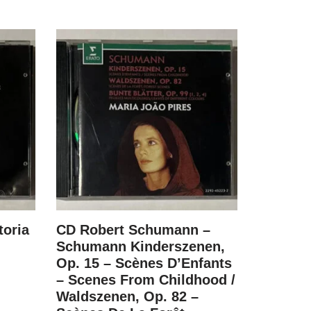
toria
CD Robert Schumann –
CD Fritz
Schumann Kinderszenen,
Best Ev
Op. 15 – Scènes D’Enfants
R$
79.00
– Scenes From Childhood /
Waldszenen, Op. 82 –