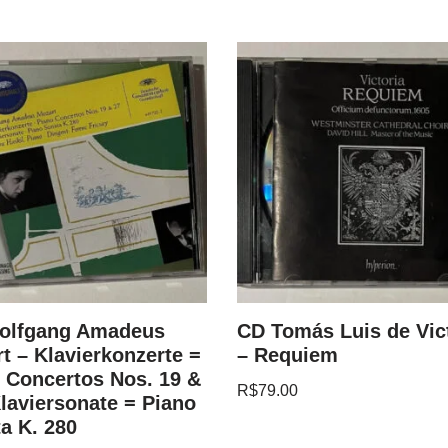
olfgang Amadeus
CD Tomás Luis de Vic
t – Klavierkonzerte =
– Requiem
 Concertos Nos. 19 &
R$
79.00
Klaviersonate = Piano
a K. 280