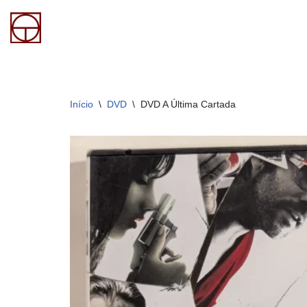
Pular
para
o
conteúdo
Início
\
DVD
\
DVD A Última Cartada