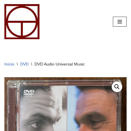
Pular
para
o
conteúdo
Início
\
DVD
\
DVD Audio Universal Music