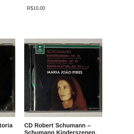
R$
10.00
toria
CD Robert Schumann –
CD Fritz
Schumann Kinderszenen,
Best Ev