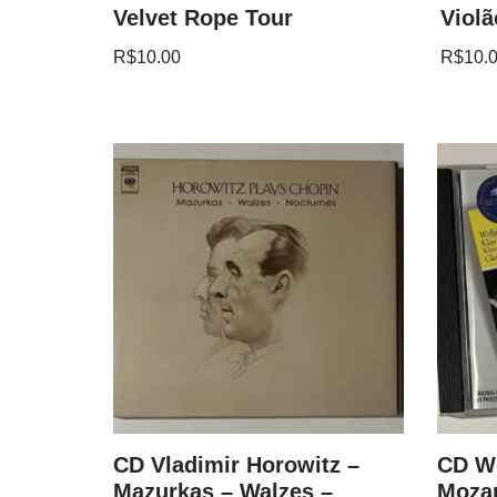
Velvet Rope Tour
Violã
R$
10.00
R$
10.
and
CD Vladimir Horowitz –
CD W
nata In
Mazurkas – Walzes –
Mozar