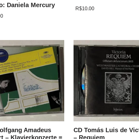
o: Daniela Mercury
R$
10.00
00
olfgang Amadeus
CD Tomás Luis de Vic
t – Klavierkonzerte =
– Requiem