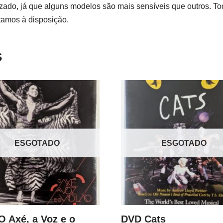
izado, já que alguns modelos são mais sensíveis que outros. To
tamos à disposição.
s
ESGOTADO
ESGOTADO
 Axé, a Voz e o
DVD Cats