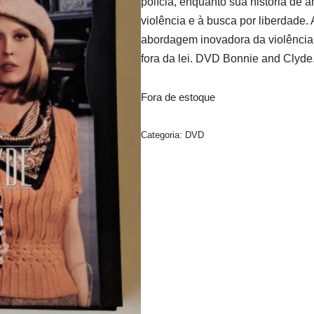
polícia, enquanto sua história de 
violência e à busca por liberdade.
abordagem inovadora da violência
fora da lei. DVD Bonnie and Clyde
Fora de estoque
Categoria:
DVD