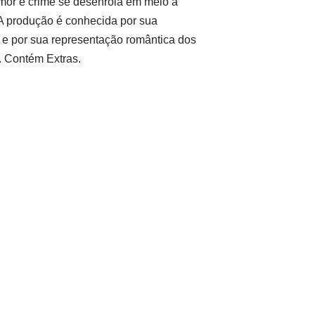
amor e crime se desenrola em meio à
 A produção é conhecida por sua
 e por sua representação romântica dos
. Contém Extras.