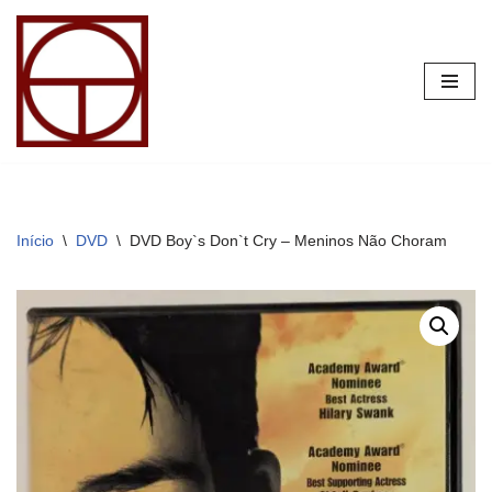
Pular
para
o
conteúdo
Início
\
DVD
\
DVD Boy`s Don`t Cry – Meninos Não Choram