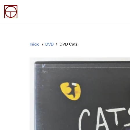
Pular
para
o
conteúdo
Início
\
DVD
\
DVD Cats