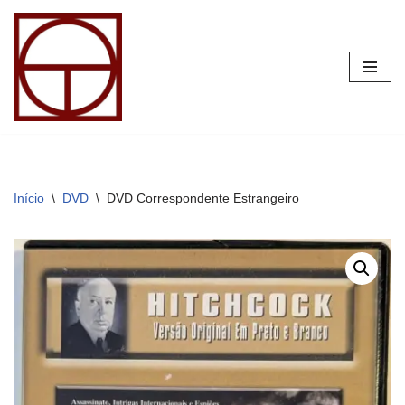
Pular
para
o
conteúdo
Início
\
DVD
\
DVD Correspondente Estrangeiro