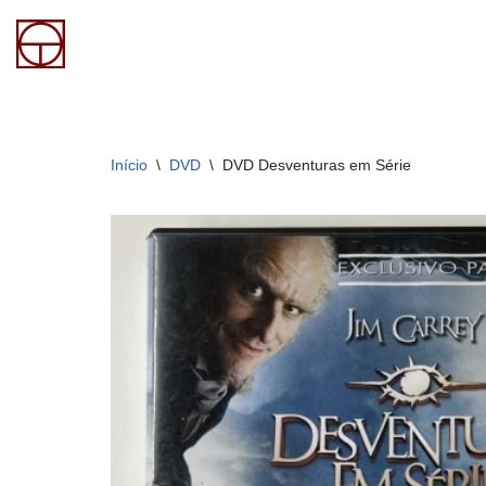
Pular
para
o
conteúdo
Início
\
DVD
\
DVD Desventuras em Série