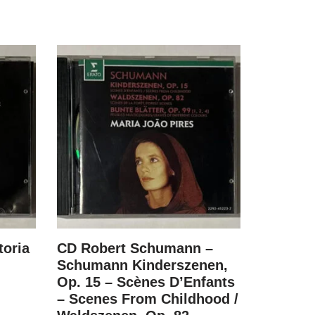
toria
CD Robert Schumann –
CD Fritz
Schumann Kinderszenen,
Best Ev
Op. 15 – Scènes D’Enfants
R$
79.00
– Scenes From Childhood /