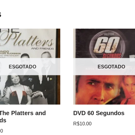
s
ESGOTADO
ESGOTADO
he Platters and
DVD 60 Segundos
nds
R$
10.00
00