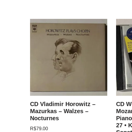
and
CD Vladimir Horowitz –
CD W
nata In
Mazurkas – Walzes –
Mozar
Nocturnes
Piano
27 • 
R$
79.00