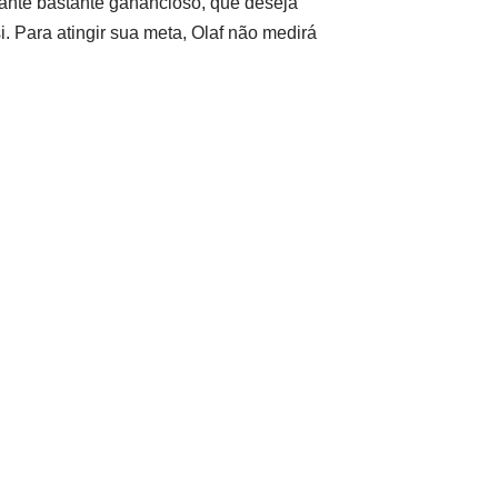
ante bastante ganancioso, que deseja
i. Para atingir sua meta, Olaf não medirá