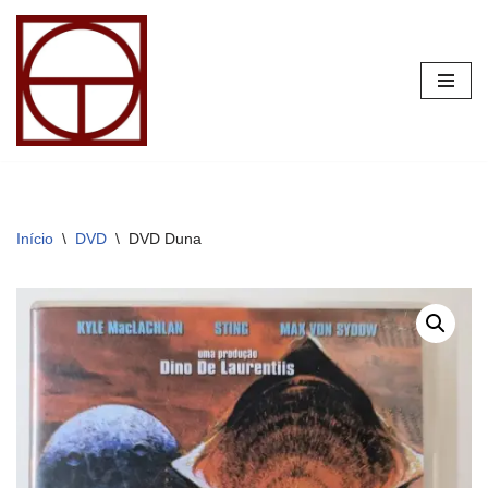
Pular
para
o
conteúdo
Início
\
DVD
\
DVD Duna