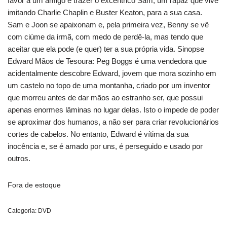
favor a um amigo e trazer o excêntrico Sam, um rapaz que vive
imitando Charlie Chaplin e Buster Keaton, para a sua casa.
Sam e Joon se apaixonam e, pela primeira vez, Benny se vê
com ciúme da irmã, com medo de perdê-la, mas tendo que
aceitar que ela pode (e quer) ter a sua própria vida. Sinopse
Edward Mãos de Tesoura: Peg Boggs é uma vendedora que
acidentalmente descobre Edward, jovem que mora sozinho em
um castelo no topo de uma montanha, criado por um inventor
que morreu antes de dar mãos ao estranho ser, que possui
apenas enormes lâminas no lugar delas. Isto o impede de poder
se aproximar dos humanos, a não ser para criar revolucionários
cortes de cabelos. No entanto, Edward é vítima da sua
inocência e, se é amado por uns, é perseguido e usado por
outros.
Fora de estoque
Categoria:
DVD