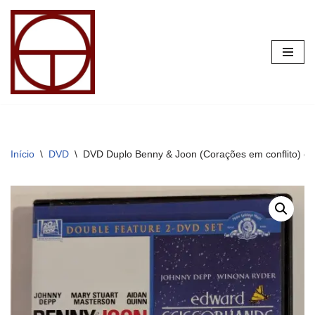
Pular
para
o
conteúdo
Início
\
DVD
\
DVD Duplo Benny & Joon (Corações em conflito) e