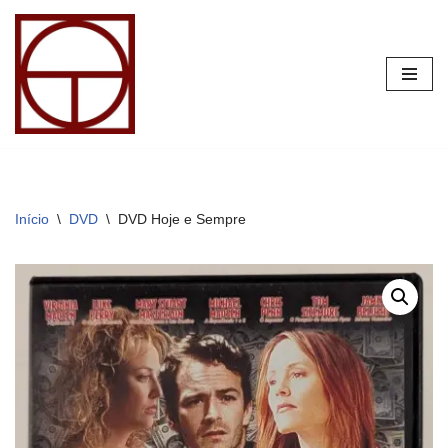
Pular
para
o
conteúdo
Início
\
DVD
\
DVD Hoje e Sempre