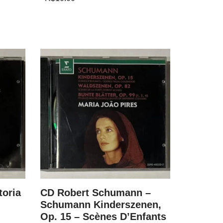
toria
CD Robert Schumann –
CD Fritz
Schumann Kinderszenen,
Best Ev
Op. 15 – Scènes D’Enfants
R$
79.00