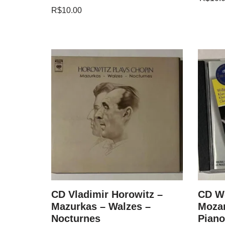
R$
10.00
and
CD Vladimir Horowitz –
CD W
nata In
Mazurkas – Walzes –
Mozar
Nocturnes
Piano