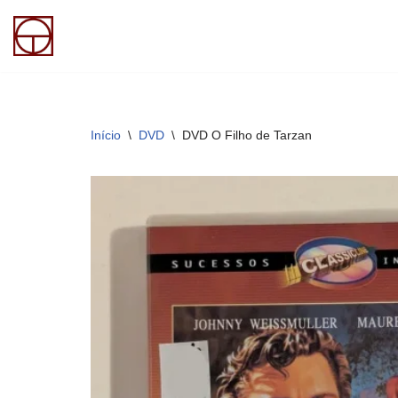
Pular
para
o
conteúdo
Início
\
DVD
\
DVD O Filho de Tarzan