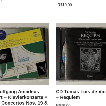
R$
10.00
olfgang Amadeus
CD Tomás Luis de Vic
t – Klavierkonzerte =
– Requiem
 Concertos Nos. 19 &
R$
79.00