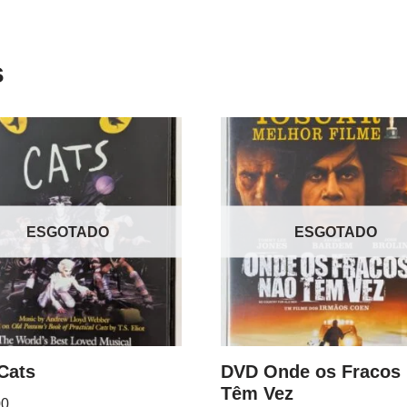
s
ESGOTADO
ESGOTADO
Cats
DVD Onde os Fracos
Têm Vez
00