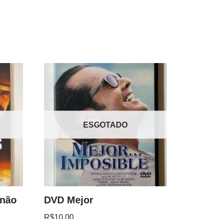
ESGOTADO
 não
DVD Mejor
R$
10.00