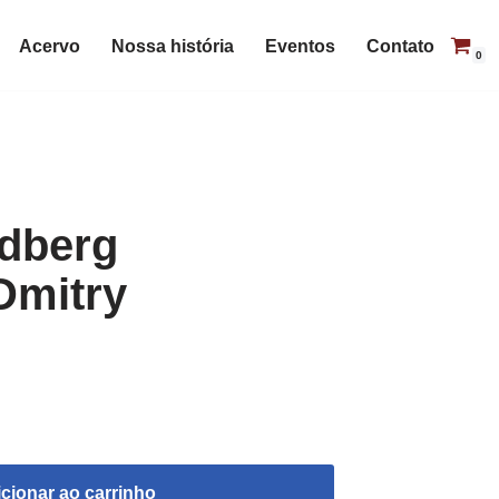
Acervo
Nossa história
Eventos
Contato
0
dberg
 Dmitry
cionar ao carrinho