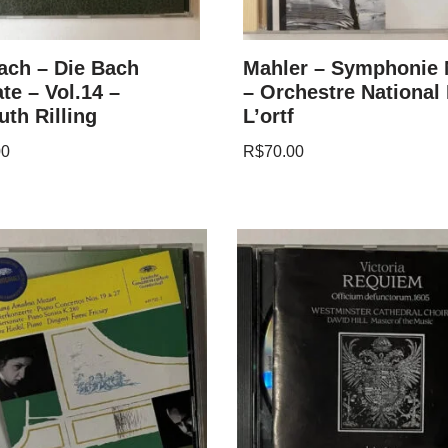
ach – Die Bach
Mahler – Symphonie 
te – Vol.14 –
– Orchestre National
th Rilling
L’ortf
00
R$
70.00