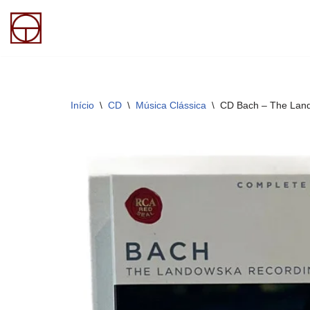
Pular
para
o
conteúdo
Início
\
CD
\
Música Clássica
\
CD Bach – The Lan