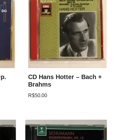
p.
CD Hans Hotter – Bach +
Brahms
R$
50.00