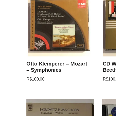
Otto Klemperer – Mozart
CD W
– Symphonies
Beeth
R$
100.00
R$
100