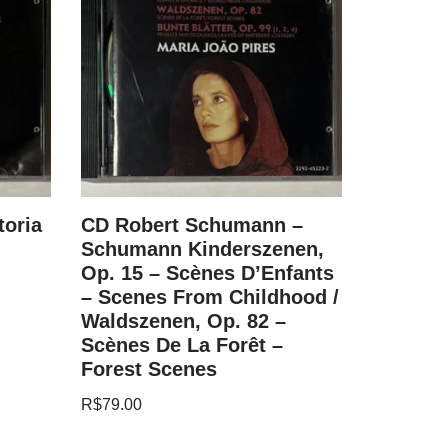
toria
CD Robert Schumann –
CD Fritz
Schumann Kinderszenen,
Best Ev
Op. 15 – Scènes D’Enfants
R$
79.00
– Scenes From Childhood /
Waldszenen, Op. 82 –
Scènes De La Forêt –
Forest Scenes
R$
79.00