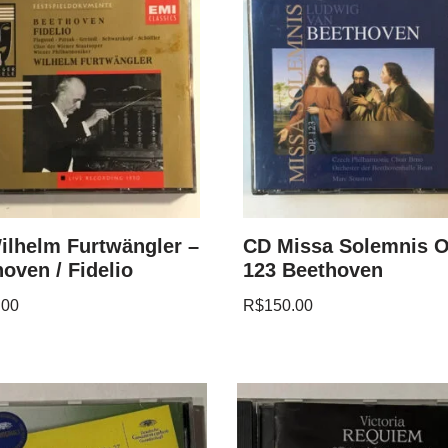
ilhelm Furtwängler –
CD Missa Solemnis O
oven / Fidelio
123 Beethoven
.00
R$
150.00