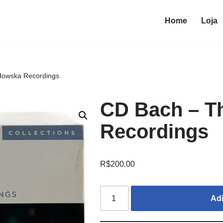
Home
Loja
dowska Recordings
CD Bach – T
Recordings
R$
200.00
Adi