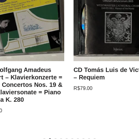
olfgang Amadeus
CD Tomás Luis de Vic
t – Klavierkonzerte =
– Requiem
 Concertos Nos. 19 &
R$
79.00
Klaviersonate = Piano
a K. 280
0