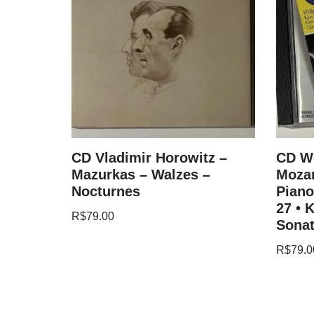
and
CD Vladimir Horowitz –
CD W
nata In
Mazurkas – Walzes –
Mozar
Nocturnes
Piano
27 • 
R$
79.00
Sonat
R$
79.0