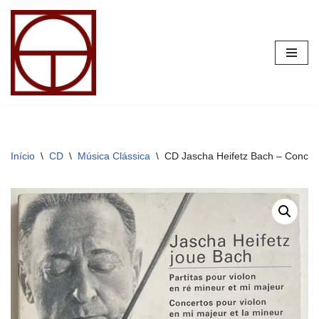
Pular
para
o
conteúdo
Início
\
CD
\
Música Clássica
\
CD Jascha Heifetz Bach – Concerto