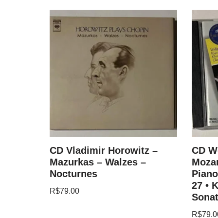
and
CD Vladimir Horowitz –
CD W
nata In
Mazurkas – Walzes –
Mozar
Nocturnes
Piano
27 • 
R$
79.00
Sonat
R$
79.0