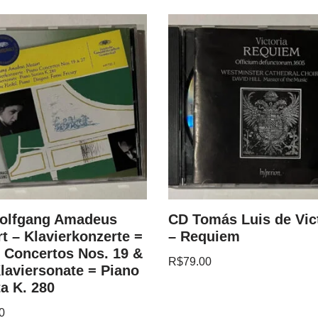
olfgang Amadeus
CD Tomás Luis de Vic
t – Klavierkonzerte =
– Requiem
 Concertos Nos. 19 &
R$
79.00
Klaviersonate = Piano
a K. 280
0