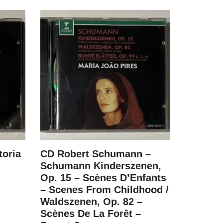
toria
CD Robert Schumann –
CD Fritz
Schumann Kinderszenen,
Best Ev
Op. 15 – Scènes D’Enfants
R$
79.00
– Scenes From Childhood /
Waldszenen, Op. 82 –
Scènes De La Forêt –