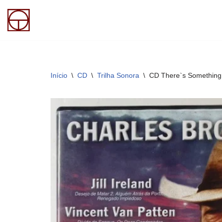
Pular
para
o
conteúdo
Início
\
CD
\
Trilha Sonora
\
CD There`s Something