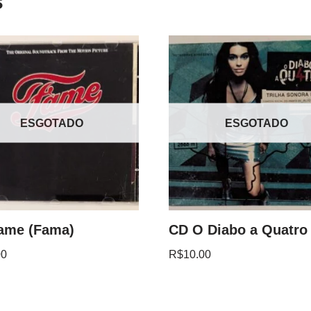
s
ESGOTADO
ESGOTADO
ame (Fama)
CD O Diabo a Quatro
00
R$
10.00