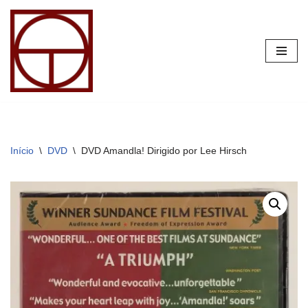
Pular
para
o
conteúdo
Início
\
DVD
\
DVD Amandla! Dirigido por Lee Hirsch