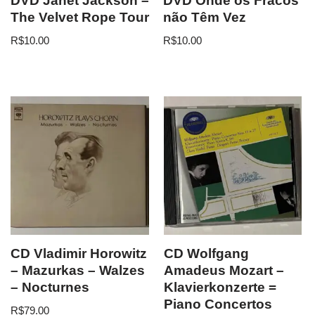
DVD Janet Jackson –
DVD Onde os Fracos
The Velvet Rope Tour
não Têm Vez
R$
10.00
R$
10.00
CD Vladimir Horowitz
CD Wolfgang
– Mazurkas – Walzes
Amadeus Mozart –
– Nocturnes
Klavierkonzerte =
Piano Concertos
R$
79.00