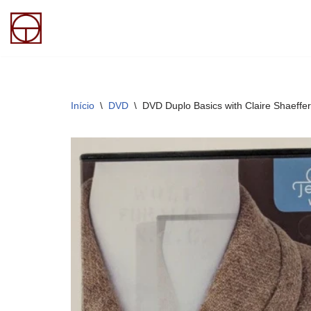
Pular
para
o
conteúdo
Início
\
DVD
\
DVD Duplo Basics with Claire Shaeffer