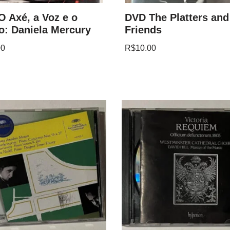
 Axé, a Voz e o
DVD The Platters and
o: Daniela Mercury
Friends
00
R$
10.00