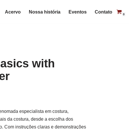
Acervo
Nossa história
Eventos
Contato
0
asics with
er
enomada especialista em costura,
is da costura, desde a escolha dos
to. Com instruções claras e demonstrações