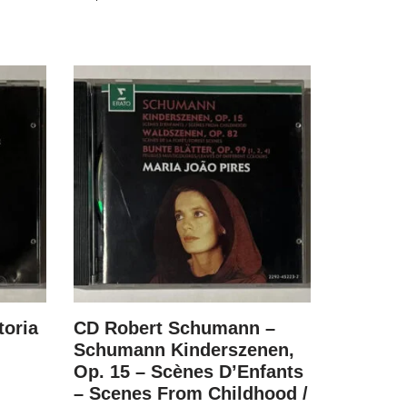
toria
CD Robert Schumann –
CD Fritz
Schumann Kinderszenen,
Best Ev
Op. 15 – Scènes D’Enfants
R$
79.00
– Scenes From Childhood /