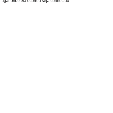
lugar onde ela ocorreu seja conhecido