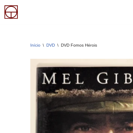
Pular
para
o
conteúdo
Início
\
DVD
\
DVD Fomos Hérois