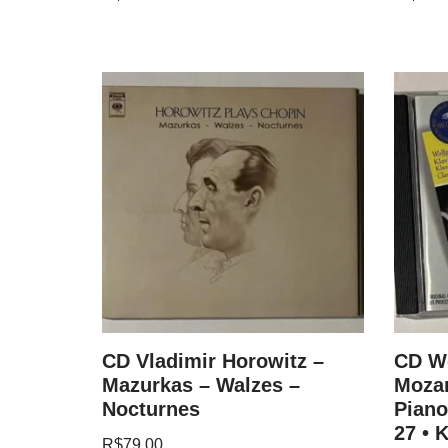
and
CD Vladimir Horowitz –
CD W
nata In
Mazurkas – Walzes –
Mozar
Nocturnes
Piano
27 • 
R$
79.00