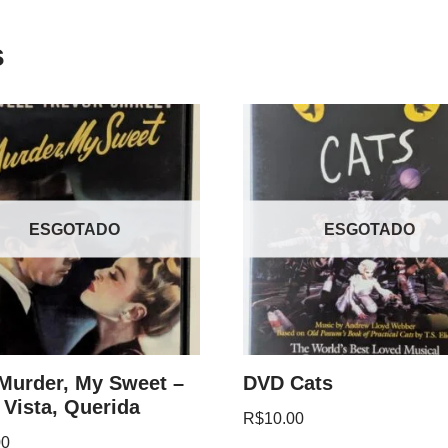
s
ESGOTADO
ESGOTADO
Murder, My Sweet –
DVD Cats
 Vista, Querida
R$
10.00
00