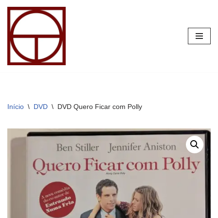
Pular
para
o
conteúdo
Início
\
DVD
\
DVD Quero Ficar com Polly