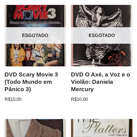
ESGOTADO
ESGOTADO
DVD Scary Movie 3
DVD O Axé, a Voz e o
(Todo Mundo em
Violão: Daniela
Pânico 3)
Mercury
R$
10.00
R$
10.00