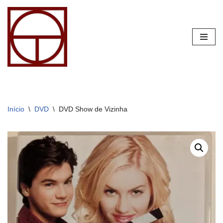
Pular
para
o
conteúdo
Início
\
DVD
\
DVD Show de Vizinha