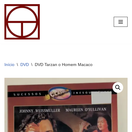
Pular
para
o
conteúdo
Início
\
DVD
\
DVD Tarzan o Homem Macaco