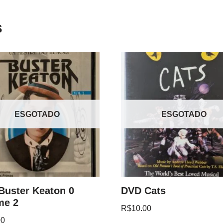
s
ESGOTADO
ESGOTADO
Buster Keaton 0
DVD Cats
me 2
R$
10.00
00