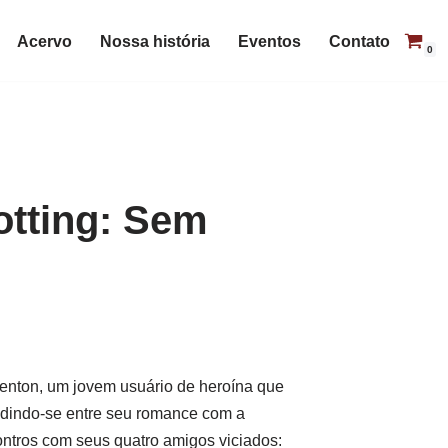
Acervo
Nossa história
Eventos
Contato
0
otting: Sem
enton, um jovem usuário de heroína que
idindo-se entre seu romance com a
ontros com seus quatro amigos viciados: