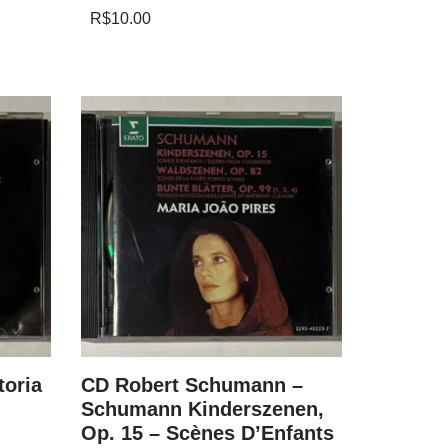
R$
10.00
toria
CD Robert Schumann –
CD Fritz
Schumann Kinderszenen,
Best Ev
Op. 15 – Scènes D’Enfants
R$
79.00