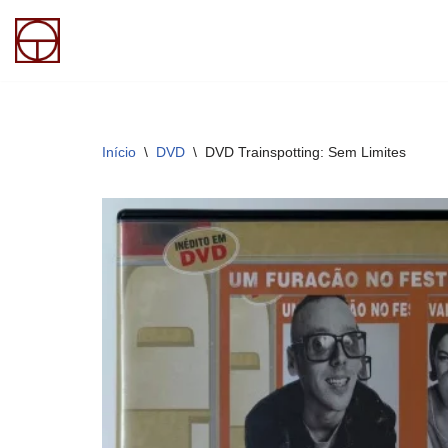
Pular
para
o
conteúdo
Início
\
DVD
\
DVD Trainspotting: Sem Limites