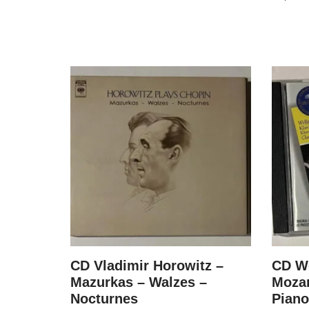
and
CD Vladimir Horowitz –
CD W
nata In
Mazurkas – Walzes –
Mozar
Nocturnes
Piano