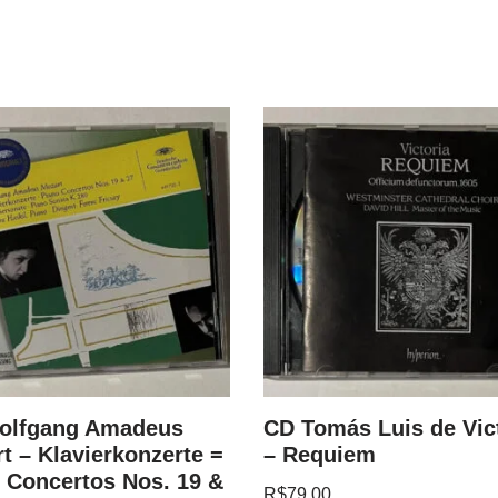
olfgang Amadeus
CD Tomás Luis de Vic
t – Klavierkonzerte =
– Requiem
 Concertos Nos. 19 &
R$
79.00