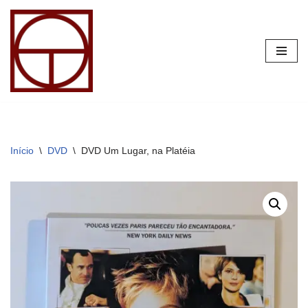
Pular
para
o
conteúdo
Início
\
DVD
\
DVD Um Lugar, na Platéia