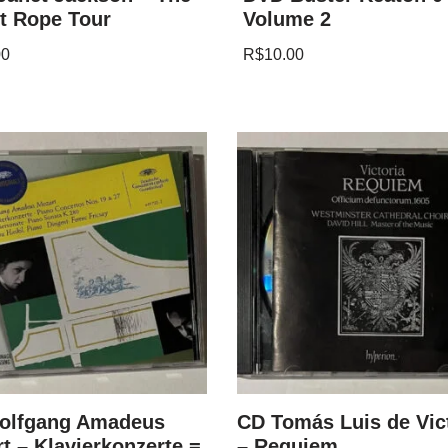
t Rope Tour
Volume 2
00
R$
10.00
olfgang Amadeus
CD Tomás Luis de Vic
t – Klavierkonzerte =
– Requiem