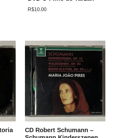
R$
10.00
toria
CD Robert Schumann –
CD Fritz
Schumann Kinderszenen,
Best Ev