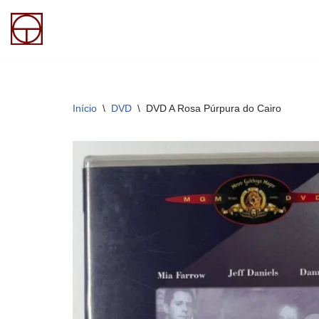
Pular
para
o
conteúdo
Início
\
DVD
\
DVD A Rosa Púrpura do Cairo