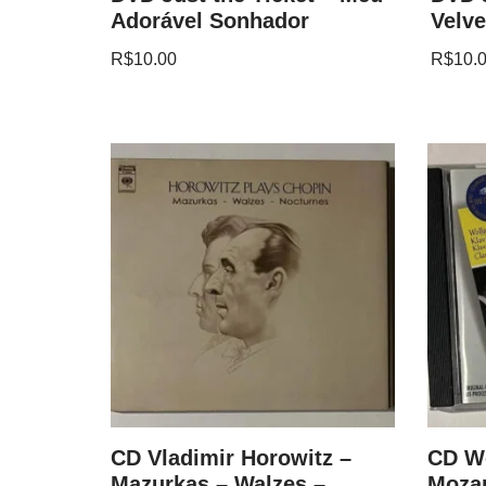
Adorável Sonhador
Velve
R$
10.00
R$
10.
and
CD Vladimir Horowitz –
CD W
nata In
Mazurkas – Walzes –
Mozar