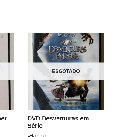
ESGOTADO
er
DVD Desventuras em
Série
R$
10.00