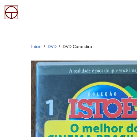
Pular
para
o
conteúdo
Início
\
DVD
\
DVD Carandiru