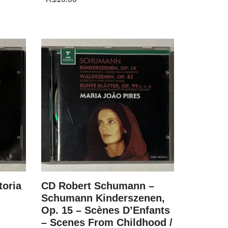
toria
CD Robert Schumann –
CD Fritz
Schumann Kinderszenen,
Best Ev
Op. 15 – Scènes D’Enfants
R$
79.00
– Scenes From Childhood /