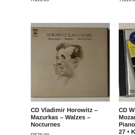
and
CD Vladimir Horowitz –
CD W
nata In
Mazurkas – Walzes –
Mozar
Nocturnes
Piano
27 • 