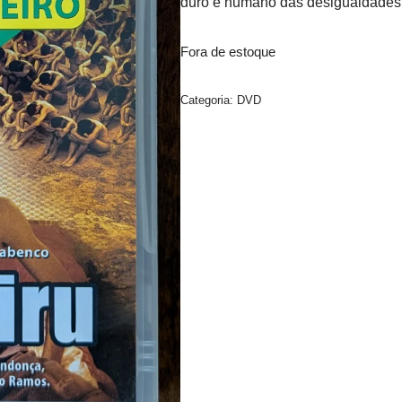
duro e humano das desigualdades e 
Fora de estoque
Categoria:
DVD