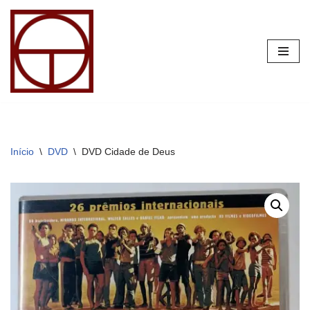
Pular
para
o
conteúdo
Início
\
DVD
\
DVD Cidade de Deus