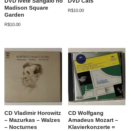
DVD Ivete Sangalo no
DVD Cats
Madison Square
R$
10.00
Garden
R$
10.00
CD Vladimir Horowitz
CD Wolfgang
– Mazurkas – Walzes
Amadeus Mozart –
– Nocturnes
Klavierkonzerte =